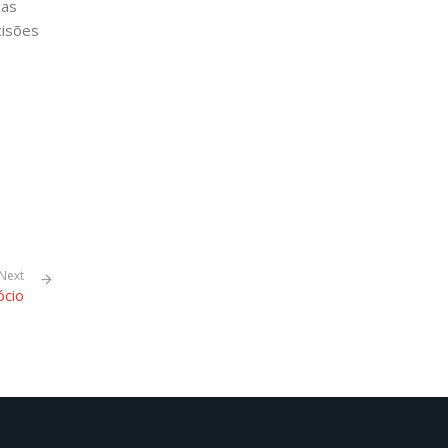
ças
cisões
Next
cio