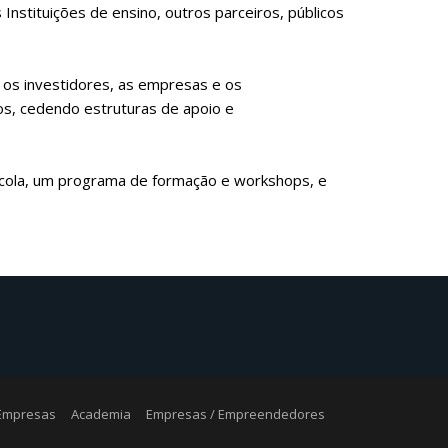
rily. Si if
Instituições de ensino, outros parceiros, públicos
http://www.boatechnology.com/ugg-
nday
on to the
north face black friday
internet book
a os investidores, as empresas e os
s, cedendo estruturas de apoio e
ícola, um programa de formação e workshops, e
 Empresas
Academia
Empresas / Empreendedores