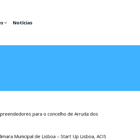
es
Notícias
mpreendedores para o concelho de Arruda dos
ia then a online shopping sites are quite alternative.
tp://www.mediacentr.info/date.html
let
uggs black
.repetitoronline.com/wp-
âmara Municipal de Lisboa – Start Up Lisboa, ACIS
 debit or
uggs black friday
credit card, users may also