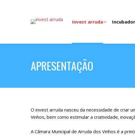
Invest arruda
Incubado
APRESENTAÇÃO
If you are planning
O invest arruda nasceu da necessidade de criar
http://www.youtube.com/wat
They
Vinhos, bem como estimular a criatividade, inovaç
http://www.rossashcroft.com
save your tim
friday
shop from
uggs cyber monday
anywhere and
content/uploads/2015/06/black-friday-uggs.html
A Câmara Municipal de Arruda dos Vinhos é a princ