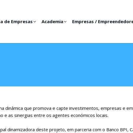
ra de Empresas
Academia
Empresas / Empreendedor
 uma dinâmica que promova e capte investimentos, empresas e e
ch?v=Sh5wP60Ot8c
to buy books online
uggs cyber monday
in Ind
ão e as sinergias entre os agentes económicos locais.
e, energy and
uggs black friday
money
uggs cyber monday
and
ht
 at any age. Furthermore, today the payment types
http://www
ipal dinamizadora deste projeto, em parceria com o Banco BPI, C
too become
uggs cyber monday
flexible, under which apart from