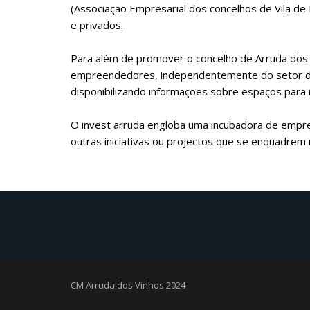
pay through cheques and demand breezes. In additio
(Associação Empresarial dos concelhos de Vila de F
black-friday-sale.html
e privados.
you want to get your favori
websites today.
Para além de promover o concelho de Arruda dos Vi
empreendedores, independentemente do setor de 
disponibilizando informações sobre espaços para 
O invest arruda engloba uma incubadora de empr
outras iniciativas ou projectos que se enquadrem 
CM Arruda dos Vinhos 2024