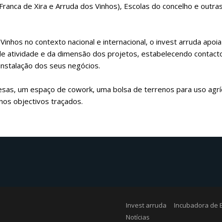
n to that, the Funds on Delivery option has proven helpful ordina
ranca de Xira e Arruda dos Vinhos), Escolas do concelho e outras 
te book
coach cyber monday
by Grisham, log
north face cyber mo
nhos no contexto nacional e internacional, o invest arruda apoi
atividade e da dimensão dos projetos, estabelecendo contacto
instalação dos seus negócios.
esas, um espaço de cowork, uma bolsa de terrenos para uso agr
nos objectivos traçados.
Invest arruda
Incubadora de
Notícias