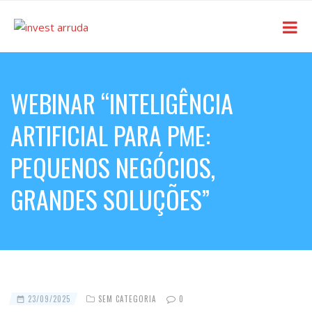
WEBINAR “INTELIGÊNCIA
ARTIFICIAL PARA PME:
PEQUENOS NEGÓCIOS,
GRANDES SOLUÇÕES”
23/09/2025
SEM CATEGORIA
0