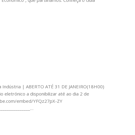
 Económico”, que partilhamos. Conheça o Guia
 da Indústria | ABERTO ATÉ 31 DE JANEIRO(18H00)
 eletrónico a disponibilizar até ao dia 2 de
utube.com/embed/YFQz27pX-ZY
_______________…