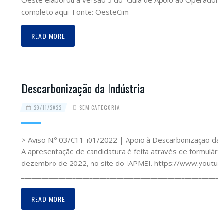
Oeste elaborou a versão 5 do “Guia de Apoio ao Operador
completo aqui Fonte: OesteCim
READ MORE
Descarbonização da Indústria
29/11/2022
SEM CATEGORIA
> Aviso N.º 03/C11-i01/2022 | Apoio à Descarbonização
A apresentação de candidatura é feita através de formulário
dezembro de 2022, no site do IAPMEI. https://www.yo
_________________________________________________________
READ MORE