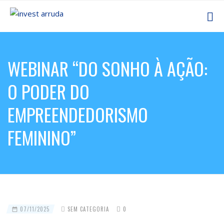
WEBINAR “DO SONHO À AÇÃO:
O PODER DO
EMPREENDEDORISMO
FEMININO”
07/11/2025
SEM CATEGORIA
0